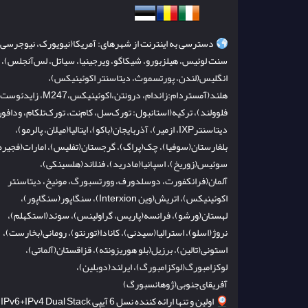
دسترسی به اینترنت از شهرهای: آمریکا(نیویورک، نیوجرسی،
سنت لوئیس، هیلزبورو، شیکاگو، ویرجینیا، سیاتل، لس‌آنجلس)،
انگلیس(لندن، پورتسموث، دیتاسنتر اکوئینیکس)،
هلند(آمستردام:زاندام، درونتن،اکوئینیکس،M247، زایدئو
فلوولند)، ترکیه(استانبول: تورک‌سل، کام‌نت، تورک‌تلکام، ودافون
دیتاسنترIXP، ازمیر)، آذربایجان(باکو)، ایتالیا(میلان، پالرمو)،
بلغارستان(سوفیا)، چک(پراگ)، گرجستان(تفلیس)، امارات(فجیره
سوئیس(زوریخ)، اسپانیا(مادرید)، فنلاند(هلسینکی)،
آلمان(فرانکفورت، دوسلدورف، وورتسبورگ، مونیخ، دیتاسنتر
اکوئینیکس)، اتریش(وین Interxion)، سنگاپور(سنگاپور)،
لهستان(ورشو)، فرانسه(پاریس، گراولینس)، سوئد(استکهلم)،
نروژ(اسلو)، استرالیا(سیدنی)، کانادا(تورنتو)، رومانی(بخارست)،
استونی(تالین)، برزیل(بلو هوریزونته)، قزاقستان(آلماتی)،
لوکزامبورگ(لوکزامبورگ)، ایرلند(دوبلین)،
آفریقای‌جنوبی(ژوهانسبورگ)
اولین و تنها ارائه کننده نسل 6 آیپی IPv6+IPv4 Dual Stack