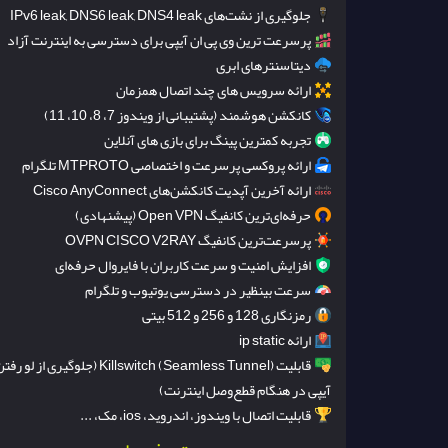
جلوگیری از نشت‌های IPv6 leak, DNS6 leak, DNS4 leak
پرسرعت ترین وی پی ان آیپی برای دسترسی به اینترنت آزاد
دیتاسنترهای ابری
ارائه سرویس های چند اتصال همزمان
کانکشن هوشمند (پشتیبانی از ویندوز 7، 8، 10، 11)
تجربه کمترین پینگ برای بازی های آنلاین
ارائه پروکسی پرسرعت و اختصاصی MTPROTO تلگرام
ارائه آخرین آپدیت کانکشن‌های Cisco AnyConnect
حرفه‌ای‌ترین کانفیگ Open VPN (پیشنهادی)
پرسرعت‌ترین کانفیگ OVPN CISCO V2RAY
افزایش امنیت و سرعت کاربران با فایروال حرفه‌ای
سرعت بینظیر در دسترسی یوتیوب و تلگرام
رمزنگاری 128 و 256 و 512 بیتی
ارائه ip static
قابلیت Killswitch (Seamless Tunnel) (جلوگیری از لو رف
آیپی در هنگام قطع‌وصل اینترنت)
قابلیت اتصال با ویندوز، اندروید، ios، مک، ...