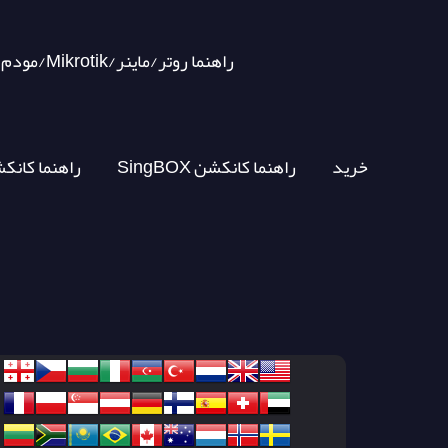
مودم/Mikrotik/راهنما روتر/ماینر
خرید
SingBOX راهنما کانکشن
V2RAY راهنما کان