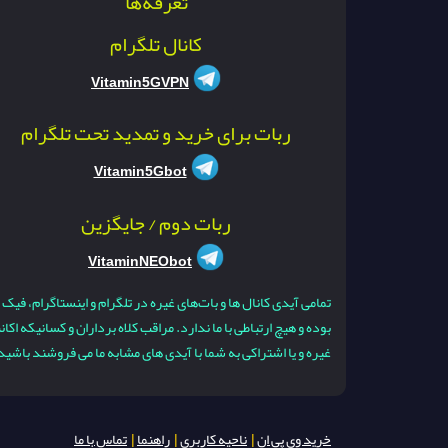
تعرفه‌ها
کانال تلگرام
Vitamin5GVPN
ربات برای خرید و تمدید تحت تلگرام
Vitamin5Gbot
ربات دوم / جایگزین
VitaminNEObot
تمامی آیدی کانال ها و بات‌های غیره در تلگرام و اینستاگرام، فیک
بوده و هیچ ارتباطی با ما ندارد. مراقب کلاه برداران و کسانیکه اکا
غیره و یا اشتراکی به شما با آیدی های مشابه ما می فروشند باشید
خرید وی پی ان
|
ناحیه کاربری
|
راهنما
|
تماس با ما